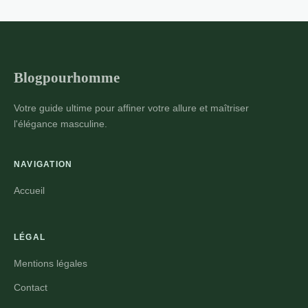
pour un style moderne et
élégant
L'année 2024 se distingue par un réel
dynamisme dans la mode masculine. Les
Blogpourhomme
créateurs adoptent la modernité tout en
10 min de lecture →
conservant l'élégance classique, revisitant
Votre guide ultime pour affiner votre allure et maîtriser
ainsi les codes vest...
l'élégance masculine.
NAVIGATION
Accueil
LÉGAL
Mentions légales
Contact