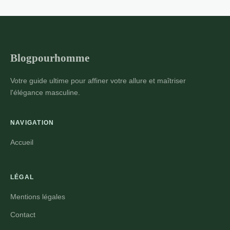
pour un style décontracté
réussi
Pour constituer une garde-robe masculine
axée sur le style décontracté, certains
Blogpourhomme
éléments s'imposent. Un t-shirt uni en
8 min de lecture →
coton ou en jersey s'avère polyvalent et
Votre guide ultime pour affiner votre allure et maîtriser
facile à associer. ...
l'élégance masculine.
NAVIGATION
Accueil
LÉGAL
Mentions légales
Contact