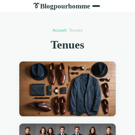
Blogpourhomme
👔
Accueil
› Tenues
Tenues
29 MAI 2025